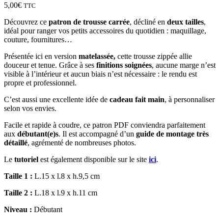
5,00
€
TTC
Découvrez ce
patron de trousse carrée
, décliné en
deux tailles
,
idéal pour ranger vos petits accessoires du quotidien : maquillage,
couture, fournitures…
Présentée ici en version
matelassée,
cette trousse zippée allie
douceur et tenue. Grâce à ses
finitions soignées
, aucune marge n’est
visible à l’intérieur et aucun biais n’est nécessaire : le rendu est
propre et professionnel.
C’est aussi une excellente idée de
cadeau fait main
, à personnaliser
selon vos envies.
Facile et rapide à coudre, ce patron PDF conviendra parfaitement
aux
débutant(e)s
. Il est accompagné d’un
guide de montage très
détaillé
, agrémenté de nombreuses photos.
Le
tutoriel
est également disponible sur le site
ici
.
Taille 1 :
L.15 x l.8 x h.9,5 cm
Taille 2 :
L.18 x l.9 x h.11 cm
Niveau :
Débutant